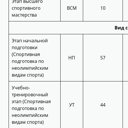
Этап высшего
спортивного
ВСМ
10
мастерства
Вид 
Этап начальной
подготовки
(Спортивная
НП
57
подготовка по
неолимпийским
видам спорта)
Учебно-
тренировочный
этап (Спортивная
УТ
44
подготовка по
неолимпийским
видам спорта)