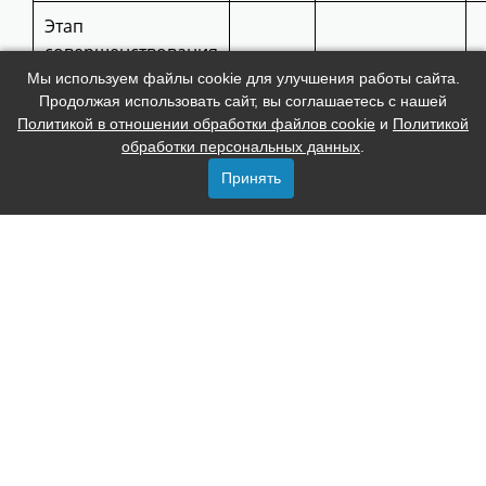
Этап
совершенствования
ССМ
15
спортивного
Мы используем файлы cookie для улучшения работы сайта.
Продолжая использовать сайт, вы соглашаетесь с нашей
мастерства
Политикой в отношении обработки файлов cookie
и
Политикой
обработки персональных данных
.
Этап высшего
спортивного
ВСМ
2
Принять
мастерства
Вид спорта 
Этап начальной
подготовки
(Спортивная
НП
30
подготовка по
спорту глухих)
ИТОГО по школе
1126