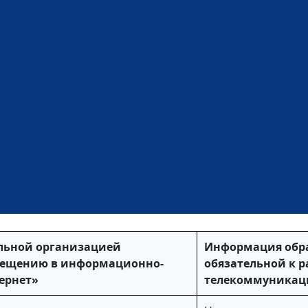
льной организацией
Информация обра
мещению в информационно-
обязательной к 
ернет»
телекоммуникаци