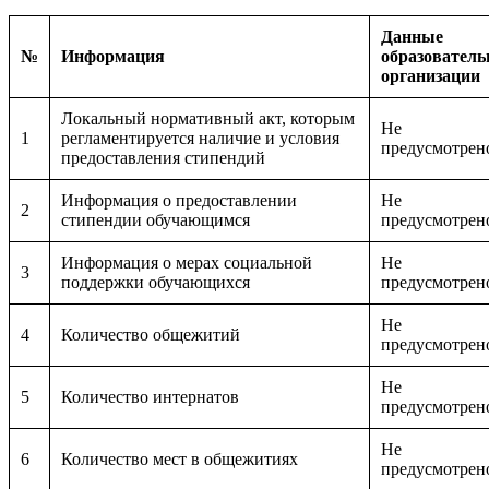
Данные
№
Информация
образователь
организации
Локальный нормативный акт, которым
Не
1
регламентируется наличие и условия
предусмотрен
предоставления стипендий
Информация о предоставлении
Не
2
стипендии обучающимся
предусмотрен
Информация о мерах социальной
Не
3
поддержки обучающихся
предусмотрен
Не
4
Количество общежитий
предусмотрен
Не
5
Количество интернатов
предусмотрен
Не
6
Количество мест в общежитиях
предусмотрен