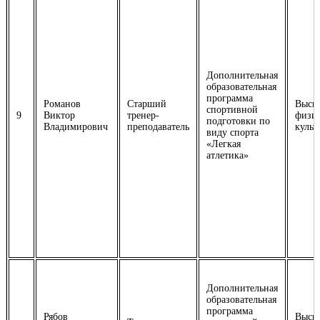
Дополнительная
образовательная
программа
Романов
Старший
Высш
спортивной
9
Виктор
тренер-
физич
подготовки по
Владимирович
преподаватель
культ
виду спорта
«Легкая
атлетика»
Дополнительная
образовательная
программа
Рябов
Высш