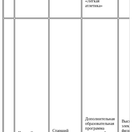
«Легкая
атлетика»
Дополнительная
Высш
образовательная
элект
программа
Старший
физич