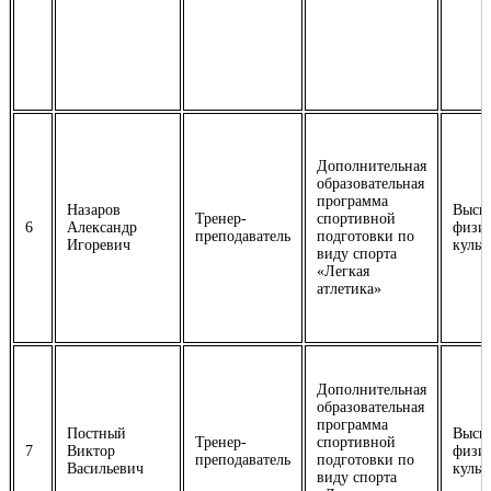
Дополнительная
образовательная
программа
Назаров
Высш
Тренер-
спортивной
6
Александр
физич
преподаватель
подготовки по
Игоревич
культ
виду спорта
«Легкая
атлетика»
Дополнительная
образовательная
программа
Постный
Высш
Тренер-
спортивной
7
Виктор
физич
преподаватель
подготовки по
Васильевич
культ
виду спорта