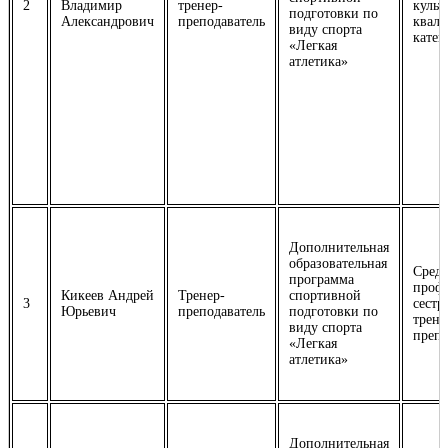
2
Владимир
тренер-
культ
подготовки по
Александрович
преподаватель
квал
виду спорта
катег
«Легкая
атлетика»
Дополнительная
образовательная
Средн
программа
профе
Кикеев Андрей
Тренер-
спортивной
3
сестр
Юрьевич
преподаватель
подготовки по
трене
виду спорта
препо
«Легкая
атлетика»
Дополнительная