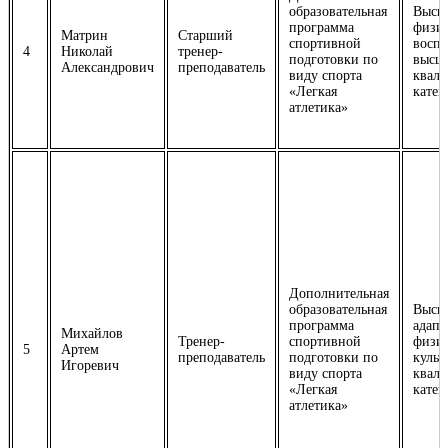
образовательная
Высш
программа
физич
Матрин
Старший
спортивной
воспи
4
Николай
тренер-
подготовки по
высш
Александрович
преподаватель
виду спорта
квал
«Легкая
катег
атлетика»
Дополнительная
образовательная
Высш
программа
адапт
Михайлов
Тренер-
спортивной
физич
5
Артем
преподаватель
подготовки по
культ
Игоревич
виду спорта
квал
«Легкая
катег
атлетика»