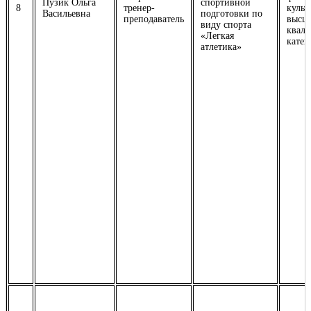
Пузик Ольга
спортивной
8
тренер-
культ
Васильевна
подготовки по
преподаватель
высш
виду спорта
квал
«Легкая
катег
атлетика»