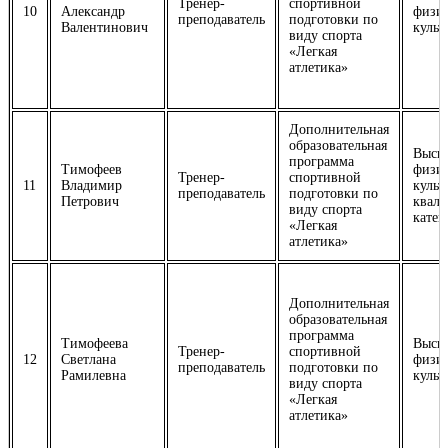
Тренер-
спортивной
10
Александр
физич
преподаватель
подготовки по
Валентинович
культ
виду спорта
«Легкая
атлетика»
Дополнительная
образовательная
Высш
программа
Тимофеев
физич
Тренер-
спортивной
11
Владимир
культ
преподаватель
подготовки по
Петрович
квал
виду спорта
катег
«Легкая
атлетика»
Дополнительная
образовательная
программа
Тимофеева
Высш
Тренер-
спортивной
12
Светлана
физич
преподаватель
подготовки по
Рамилевна
культ
виду спорта
«Легкая
атлетика»