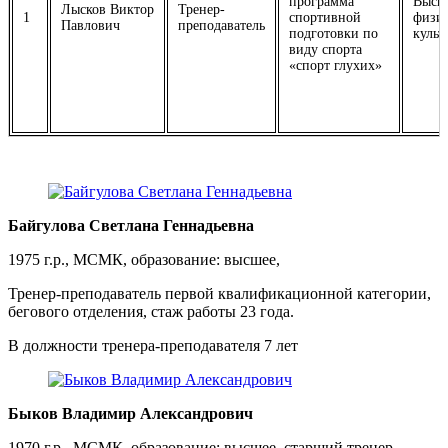
программа
Высш
Лысков Виктор
Тренер-
1
спортивной
физич
Павлович
преподаватель
подготовки по
культ
виду спорта
«спорт глухих»
Байгулова Светлана Геннадьевна
1975 г.р., МСМК, образование: высшее,
Тренер-преподаватель первой квалификационной категории,
бегового отделения, стаж работы 23 года.
В должности тренера-преподавателя 7 лет
Быков Владимир Александрович
1970 г.р., МСМК, образование: высшее, старший тренер-