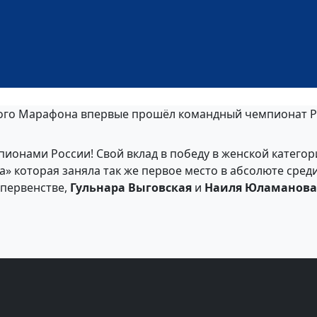
ного Марафона впервые прошёл командный чемпионат Р
ионами России! Свой вклад в победу в женской катего
а» которая заняла так же первое место в абсолюте сре
 первенстве,
Гульнара Выговская
и
Наиля Юламанова