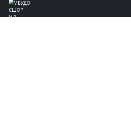
© МБУДО СШОР №3 «Легкая атлетика»
(Тольятти)
Политика обработки персональных данных
Политика в отношении обработки файлов cookie
Адрес:
445020, г. Тольятти, ул. Республиканская,
1,
спортивный комплекс «Старт»
Телефон:
48-28-19
( администратор)
E-mail:
sprint@edu.tgl.ru