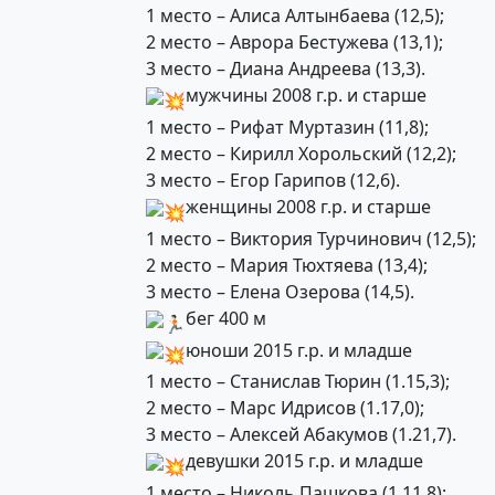
1 место – Алиса Алтынбаева (12,5);
2 место – Аврора Бестужева (13,1);
3 место – Диана Андреева (13,3).
мужчины 2008 г.р. и старше
1 место – Рифат Муртазин (11,8);
2 место – Кирилл Хорольский (12,2);
3 место – Егор Гарипов (12,6).
женщины 2008 г.р. и старше
1 место – Виктория Турчинович (12,5);
2 место – Мария Тюхтяева (13,4);
3 место – Елена Озерова (14,5).
бег 400 м
юноши 2015 г.р. и младше
1 место – Станислав Тюрин (1.15,3);
2 место – Марс Идрисов (1.17,0);
3 место – Алексей Абакумов (1.21,7).
девушки 2015 г.р. и младше
1 место – Николь Пашкова (1.11,8);