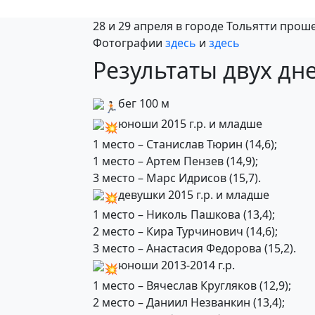
28 и 29 апреля в городе Тольятти прош
Фотографии
здесь
и
здесь
Результаты двух дн
бег 100 м
юноши 2015 г.р. и младше
1 место – Станислав Тюрин (14,6);
1 место – Артем Пензев (14,9);
3 место – Марс Идрисов (15,7).
девушки 2015 г.р. и младше
1 место – Николь Пашкова (13,4);
2 место – Кира Турчинович (14,6);
3 место – Анастасия Федорова (15,2).
юноши 2013-2014 г.р.
1 место – Вячеслав Кругляков (12,9);
2 место – Даниил Незванкин (13,4);