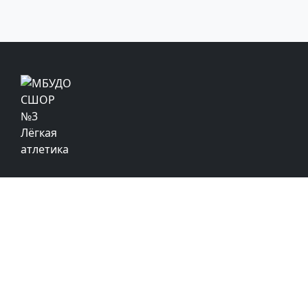
© МБУДО СШОР №3 «Легкая атлетика»
(Тольятти)
Политика обработки персональных данных
Политика в отношении обработки файлов cookie
Адрес:
445020, г. Тольятти, ул. Республиканская,
1,