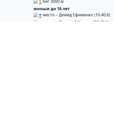
бег 3000 м
юноши до 16 лет
место – Демид Ефименко (10.40,6)
место – Дмитрий Калаев (10.43,1)
бег 5000 м
юниоры до 23 лет
место – Сергей Ольденбург (17.14,7
место – Дмитрий Аристов (17.45,1)
прыжок в длину
юниорки до 23 лет
место – Аврора Бестужева (5,24)
метание молота
юноши до 16 лет
место – Егор Фомин (28,40)
юниоры до 23 лет
место – Александр Михайлов (39,90
место – Ярослав Семененков (34,20