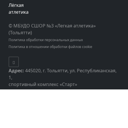
© МБУДО СШОР №3 «Легкая атлетика»
(Тольятти)
Политика обработки персональных данных
Политика в отношении обработки файлов cookie
Адрес:
445020, г. Тольятти, ул. Республиканская,
1,
спортивный комплекс «Старт»
Телефон:
48-28-19
( администратор)
E-mail:
sprint@edu.tgl.ru